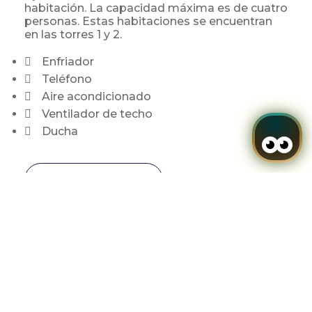
habitación. La capacidad máxima es de cuatro
personas. Estas habitaciones se encuentran
en las torres 1 y 2.
Enfriador
Teléfono
Aire acondicionado
Ventilador de techo
Ducha
VER HABITACIÓN
Acceder / Registrarse
Cuándo
Promoción
Quién
Habitación 1
HABITACIÓN SUPERIOR
adultos
2
Desde 18 años
DOBLE VISTA AL MAR
niños
0
2093Mex $
Hasta 17 años